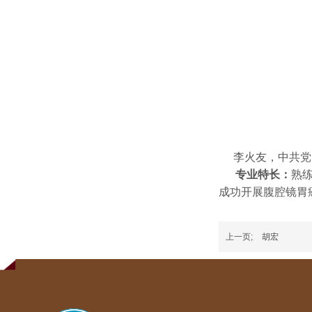
李火友，中共党
专业特长：
熟
成功开展腹腔镜胃
上一页;
胡宏