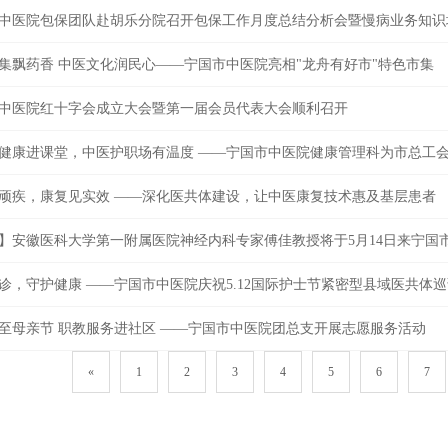
中医院包保团队赴胡乐分院召开包保工作月度总结分析会暨慢病业务知识
集飘药香 中医文化润民心——宁国市中医院亮相"龙舟有好市"特色市集
中医院红十字会成立大会暨第一届会员代表大会顺利召开
健康进课堂，中医护职场有温度 ——宁国市中医院健康管理科为市总工会
顽疾，康复见实效 ——深化医共体建设，让中医康复技术惠及基层患者
】安徽医科大学第一附属医院神经内科专家傅佳教授将于5月14日来宁国
诊，守护健康 ——宁国市中医院庆祝5.12国际护士节紧密型县域医共体
至母亲节 职教服务进社区 ——宁国市中医院团总支开展志愿服务活动
«
1
2
3
4
5
6
7