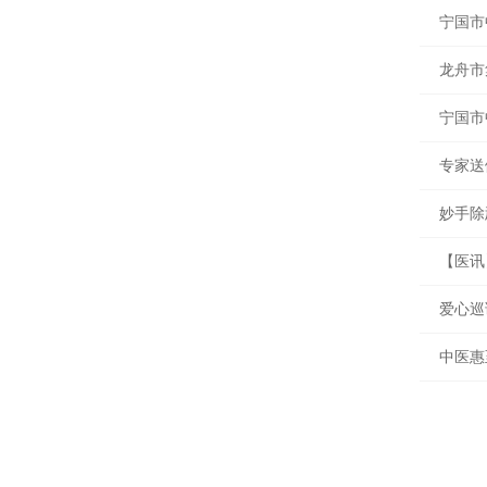
宁国市
龙舟市
宁国市
专家送
妙手除
【医讯
爱心巡
中医惠