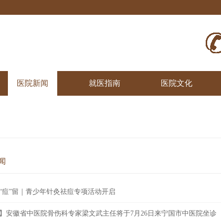
医院新闻
就医指南
医院文化
闻
“痘”留｜青少年针灸祛痘专项活动开启
】安徽省中医院骨伤科专家梁文武主任将于7月26日来宁国市中医院坐诊