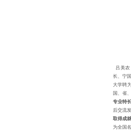
吕美农
长、宁
大学聘为
国、省、
专业特
后交流
取得成
为全国名