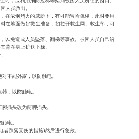
逃生时，应利用消防拉梯等架到被困人员所在的窗口、
被困人员救出。
员，在浓烟烈火的威胁下，有可能冒险跳楼，此时要用
同时在地面做好救生准备，如拉开救生网、救生垫，可
上，以免造成人员坠落、翻梯等事故。被困人员自己沿
将其背在身上护送下梯。
疗。
绝对不能外露，以防触电。
电器，以防触电。
。
三脚插头改为两脚插头。
。
防触电。
电者跌落受伤的措施)然后进行急救。