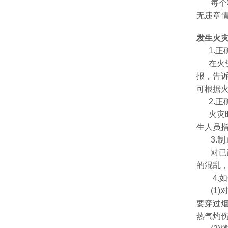
每个科
无违章情
发生火
1.正
在火势
报，告
可根据
2.正
火灾时
生人员
3.制
对已疏
的混乱
4.如
(1)
要穿过
热气灼