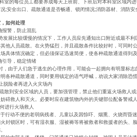
室的每位员工都要养成每天上班前、下班后对本科室区域内进
况;安全出口、疏散通道是否畅通、锁闭情况;消防器材、消防安
灾，如何处理
确报警，防止混乱
发展比较缓慢的情况下，工作人员应先通知出口附近或最不利
诉其他人员疏散。在火势猛烈，并且疏散条件比较好时，可同时
火场具体情况确定，但必须保证迅速简便，使各种疏散通道得到
确引导，稳定情绪
，由于人们急于逃生的心理作用，可能会一起拥向有明显标志
指明各种疏散通道，同时要用镇定的语气呼喊，劝说大家消除恐
止脱险者再进入火灾场内
散到安全区域的人员，要加强管理，禁止他们重返火场救人或
，妨碍救人和灭火。必要时应在建筑物内外的关键部位配备警戒
何进行火场救人
对于行动不便的老弱病残者、儿童以及因惊吓、烟熏、火烧而昏
烟火封锁区时，可有湿衣服、湿被褥等将被救者和救援者的头、
伤。