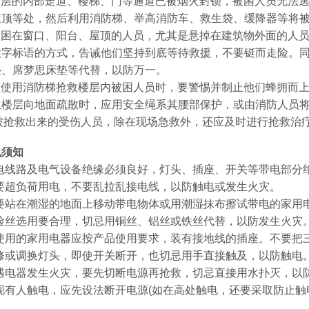
楼层的内部走道、楼梯、门等通道已被烟火封锁，被困人员无法
屋顶等处，然后利用消防梯、举高消防车、救生袋、缓降器等将
被困在窗口、阳台、屋顶的人员，尤其是悬掉在建筑物外面的人
大字标语的方式，告诫他们坚持到底等待救援，不要铤而走险。
垫、席梦思床垫等代替，以防万一。
在使用消防梯抢救楼层内被困人员时，要警惕并制止他们蜂拥而
从楼层向地面疏散时，应用安全绳系其腰部保护，或由消防人员
被抢救出来的受伤人员，除在现场急救外，还应及时进行抢救治
电须知
电线路及电气设备绝缘必须良好，灯头、插座、开关等带电部分
要超负荷用电，不要乱拉乱接电线，以防触电或发生火灾。
要站在潮湿的地面上移动带电物体或用潮湿抹布擦试带电的家用
险丝选用要合理，切忌用铜丝、铝丝或铁丝代替，以防发生火灾
使用的家用电器应按产品使用要求，装有接地线的插座。不要把
修或调换灯头，即使开关断开，也切忌用手直接触及，以防触电
遇电器发生火灾，要先切断电源再抢救，切忌直接用水扑灭，以
现有人触电，应先设法断开电源(如在高处触电，还要采取防止触