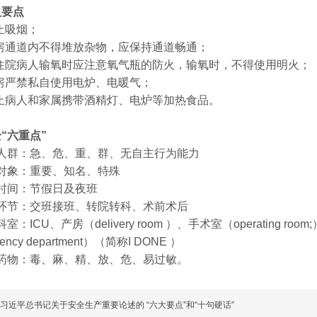
火要点
止吸烟；
房通道内不得堆放杂物，应保持通道畅通；
住院病人输氧时应注意氧气瓶的防火，输氧时，不得使用明火；
房严禁私自使用电炉、电暖气；
止病人和家属携带酒精灯、电炉等加热食品。
“六重点”
群：急、危、重、群、无自主行为能力
象：重要、知名、特殊
间：节假日及夜班
节：交班接班、转院转科、术前术后
ICU、产房（delivery room ）、手术室（operating roo
ency department）（简称I DONE ）
物：毒、麻、精、放、危、易过敏。
习近平总书记关于安全生产重要论述的 “六大要点”和“十句硬话”