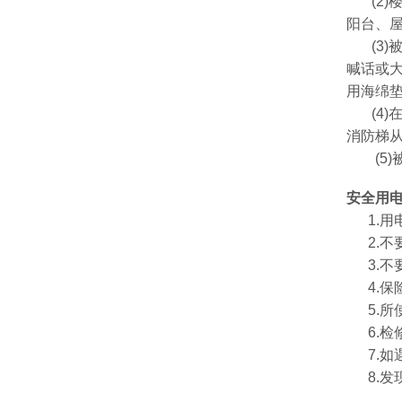
(2)
阳台、
(3)
喊话或
用海绵
(4)
消防梯
(5)
安全用
1.用
2.不
3.不
4.保
5.所
6.检
7.如
8.发