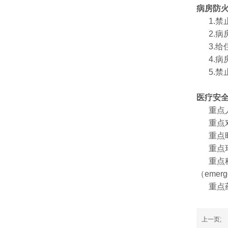
病房防
1.禁
2.病
3.给
4.病
5.禁
医疗安全
重点人
重点对
重点时
重点环
重点科室：
（emerg
重点药
上一页;