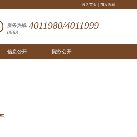
设为首页
|
加入收藏
4011980/4011999
服务热线
0563—
信息公开
院务公开
产
5