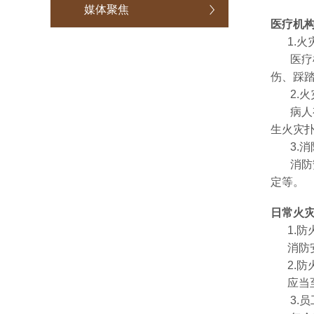
媒体聚焦
医疗机
1.火
医疗机
伤、踩
2.火
病人有
生火灾
3.消
消防安
定等。
日常火
1.防
消防安
2.防
应当至
3.员