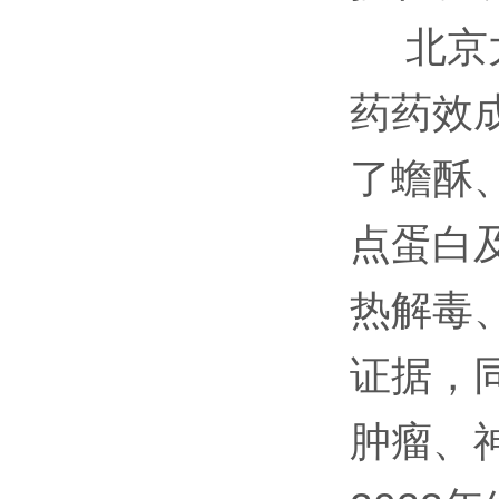
北京大
药药效
了蟾酥
点蛋白
热解毒
证据，
肿瘤、